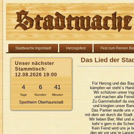
Stadtwache Ingolstadt
Herzogsfest
Fest zum Reinen Bie
Das Lied der St
Unser nächster
Stammtisch:
12.08.2026 19:00
Für Herzog und das Bay
4
6
41
kämpfen wir steht´s Hand
Wir schützen unser Ing
Tage
Stunden
Minuten
und machen alle Feinde
Zu Gammelsdorf da sieg
Sportheim Oberhaunstadt
und kriegten unser Bann
Das Pantier wurde uns v
mit dem wir durch die Stadt 
Wir lieben Bier, Met und 
kehr´n gern in die Schen
Kein Feind wird uns je b
den wir vor uns´re Lanzen